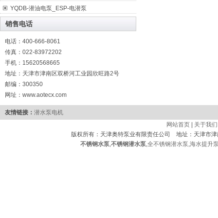
YQDB-潜油电泵_ESP-电潜泵
销售电话
电话：400-666-8061
传真：022-83972202
手机：15620568665
地址：天津市津南区双桥河工业园欣旺路2号
邮编：300350
网址：www.aotecx.com
友情链接：
潜水泵电机
网站首页
|
关于我们
版权所有：天津奥特泵业有限责任公司 地址：天津市津
不锈钢水泵
,
不锈钢潜水泵
,
全不锈钢潜水泵
,
海水提升