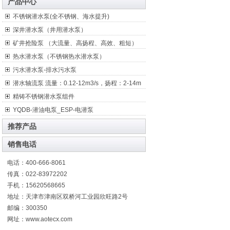
产品中心
不锈钢潜水泵(全不锈钢、海水提升)
深井潜水泵（井用潜水泵）
矿井抢险泵 （大流量、高扬程、高效、粗短）
热水潜水泵（不锈钢热水潜水泵）
污水潜水泵-排水污水泵
潜水轴流泵 流量：0.12-12m3/s，扬程：2-14m
精铸不锈钢潜水泵组件
YQDB-潜油电泵_ESP-电潜泵
推荐产品
销售电话
电话：400-666-8061
传真：022-83972202
手机：15620568665
地址：天津市津南区双桥河工业园欣旺路2号
邮编：300350
网址：www.aotecx.com