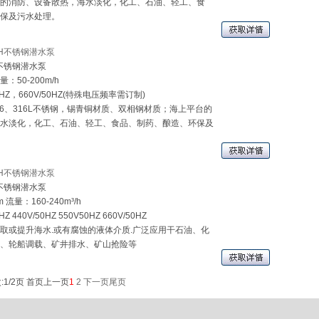
的消防、设备散热，海水淡化，化工、石油、轻工、食
保及污水处理。
QH不锈钢潜水泵
全不锈钢潜水泵
：50-200m/h
HZ，660V/50HZ(特殊电压频率需订制)
16、316L不锈钢，锡青铜材质、双相钢材质；海上平台的
水淡化，化工、石油、轻工、食品、制药、酿造、环保及
QH不锈钢潜水泵
全不锈钢潜水泵
流量：160-240m³/h
 440V/50HZ 550V50HZ 660V/50HZ
取或提升海水.或有腐蚀的液体介质.广泛应用干石油、化
、轮船调载、矿井排水、矿山抢险等
:1/2页
首页
上一页
1
2
下一页
尾页