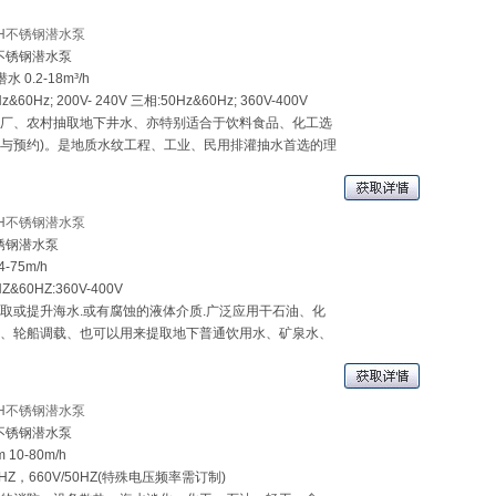
QH不锈钢潜水泵
全不锈钢潜水泵
0.2-18m³/h
0Hz; 200V- 240V 三相:50Hz&60Hz; 360V-400V
厂、农村抽取地下井水、亦特别适合于饮料食品、化工选
与预约)。是地质水纹工程、工业、民用排灌抽水首选的理
QH不锈钢潜水泵
不锈钢潜水泵
75m/h
60HZ:360V-400V
取或提升海水.或有腐蚀的液体介质.广泛应用干石油、化
、轮船调载、也可以用来提取地下普通饮用水、矿泉水、
QH不锈钢潜水泵
全不锈钢潜水泵
10-80m/h
HZ，660V/50HZ(特殊电压频率需订制)