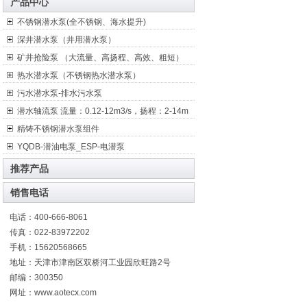
产品中心
不锈钢潜水泵(全不锈钢、海水提升)
深井潜水泵（井用潜水泵）
矿井抢险泵 （大流量、高扬程、高效、粗短）
热水潜水泵（不锈钢热水潜水泵）
污水潜水泵-排水污水泵
潜水轴流泵 流量：0.12-12m3/s，扬程：2-14m
精铸不锈钢潜水泵组件
YQDB-潜油电泵_ESP-电潜泵
推荐产品
销售电话
电话：400-666-8061
传真：022-83972202
手机：15620568665
地址：天津市津南区双桥河工业园欣旺路2号
邮编：300350
网址：www.aotecx.com