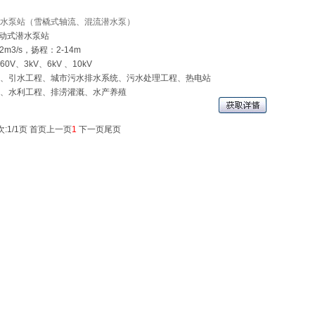
水泵站（雪橇式轴流、混流潜水泵）
B移动式潜水泵站
2m3/s，扬程：2-14m
0V、3kV、6kV 、10kV
、引水工程、城市污水排水系统、污水处理工程、热电站
、水利工程、排涝灌溉、水产养殖
:1/1页
首页
上一页
1
下一页
尾页