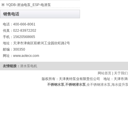
YQDB-潜油电泵_ESP-电潜泵
销售电话
电话：400-666-8061
传真：022-83972202
手机：15620568665
地址：天津市津南区双桥河工业园欣旺路2号
邮编：300350
网址：www.aotecx.com
友情链接：
潜水泵电机
网站首页
|
关于我们
版权所有：天津奥特泵业有限责任公司 地址：天津市津
不锈钢水泵
,
不锈钢潜水泵
,
全不锈钢潜水泵
,
海水提升